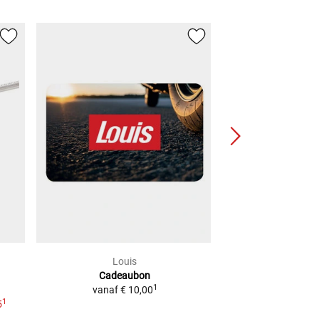
Louis
NG
Cadeaubon
-Bou
1
vanaf
€ 10,00
2
Adviesprijs
€ 2,99
1
5