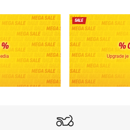
SALE
 %
% 
media
Upgrade je 