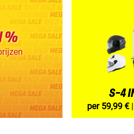
N %
rijzen
S-4 
per 59,99 €
|