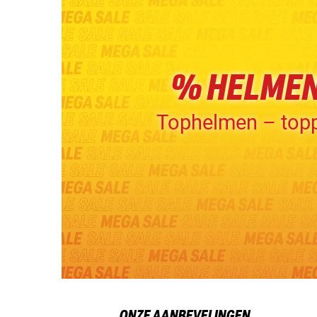
% HELME
Tophelmen – topp
ONZE AANBEVELINGEN