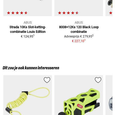
ABUS
ABUS
Strada 10Ks
Slot-ketting-
8008+12Ks 120 Black
Loop
combinatie Louis Edition
combinatie
1
2
€ 124,95
Adviesprijs
€ 279,95
1
€ 227,10
Dit zou je ook kunnen interesseren