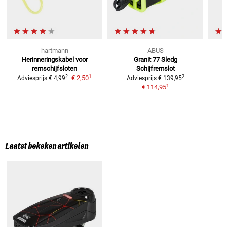
hartmann
ABUS
Herinneringskabel
voor
Granit 77 Sledg
8
remschijfsloten
Schijfremslot
1
2
2
€ 2,50
Adviesprijs
€ 4,99
Adviesprijs
€ 139,95
1
€ 114,95
Laatst bekeken artikelen