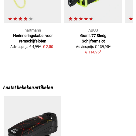
hartmann
ABUS
Herinneringskabel
voor
Granit 77 Sledg
8
remschijfsloten
Schijfremslot
1
2
2
€ 2,50
Adviesprijs
€ 4,99
Adviesprijs
€ 139,95
1
€ 114,95
Laatst bekeken artikelen