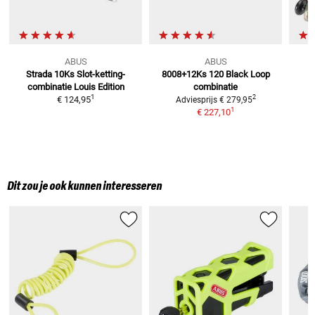
ABUS
ABUS
Strada 10Ks
Slot-ketting-
8008+12Ks 120 Black
Loop
combinatie Louis Edition
combinatie
1
2
€ 124,95
Adviesprijs
€ 279,95
1
€ 227,10
Dit zou je ook kunnen interesseren