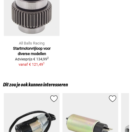
All Balls Racing
Startmotorvrijloop voor
diverse modellen
2
Adviesprijs
€ 134,99
1
vanaf
€ 121,49
Dit zou je ook kunnen interesseren