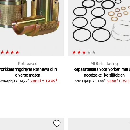
Rothewald
All Balls Racing
Vorkkeerringdrijver Rothewald
In
Reparatiesets voor vorken
met a
diverse maten
noodzakelijke slijtdelen
1
vanaf
€ 19,99
vanaf
€ 39,
2
2
dviesprijs
€ 39,99
Adviesprijs
€ 51,99