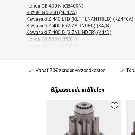
Honda CB 400 N (CB400N)
Suzuki GN 250 (NJ42A)
Kawasaki Z 440 LTD (KETTENANTRIEB) (KZ440A)
Kawasaki Z 400 B (2-ZYLINDER) (K4/B)
Kawasaki Z 400 D (2-ZYLINDER) (K4/D)
Honda CX 500 C (PC01)
Honda CB 250 RS (MC02)
Honda CX 500 (KARDAN) (CX500)
Suzuki GS 400 /E/EN (GS400)
Honda CB 450 N (PC14)
Vanaf 70€ zonder verzendkosten
Ter
Suzuki GSX 400/L (GS40X)
Honda CB 400 N/EURO-SPORT (CB400T)
Kawasaki Z 440 (2-ZYLINDER) (KZ440A/C-H)
Bijpassende artikelen
Suzuki GSX 250 E (GS25X)
Honda CB 250 N/ND (CB250N)
Honda CM 400 T (NC01)
Suzuki GS 450/S (GS450)
Honda CB 360 G (DISC) (CB360)
Kawasaki Z 440 LTD BD (ZAHNRIEMEN) (KZ440A/
Suzuki GS 450 E/EU/S/SU (GL51F)