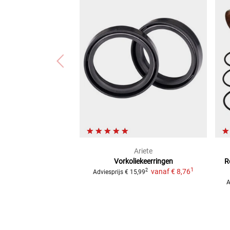
Ariete
Vorkoliekeerringen
R
1
vanaf
€ 8,76
2
Adviesprijs
€ 15,99
A