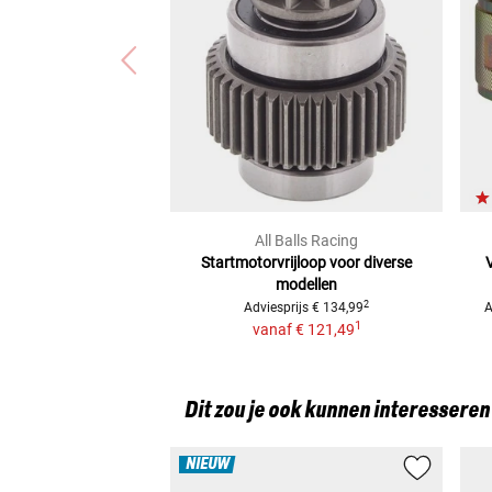
Kawasaki Z 250 (TWIN) (KZ250A)
Kawasaki Z 400 G (2-ZYLINDER) (K4/G)
Honda CB 250 N (EURO-SPORT) (CB250T)
Honda CB 400 FOUR (CB400F)
Honda CJ 250 (CJ250T)
Honda CJ 360 T (CJ360)
Yamaha XS 360 (1U4)
Yamaha XS 400 (2A2)
All Balls Racing
Startmotorvrijloop voor diverse
modellen
2
Adviesprijs
€ 134,99
A
1
vanaf
€ 121,49
Dit zou je ook kunnen interesseren
NIEUW