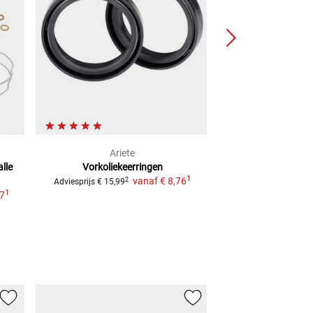
Ariete
All Balls
lle
Vorkoliekeerringen
BALHOOFD KETT
1
vanaf
€ 8,76
2
2
Adviesprijs
€ 15,99
Adviesprijs
€ 42,99
1
37