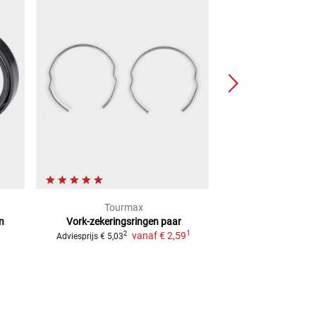
Tourmax
Arie
n
Vork-zekeringsringen
paar
Vork stofk
1
vanaf
€ 2,59
vanaf
€ 
2
Adviesprijs
€ 5,03