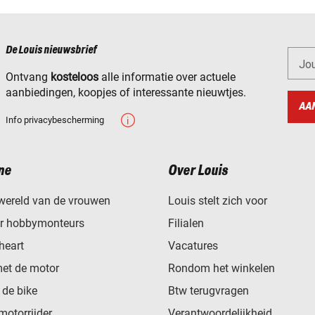
De Louis nieuwsbrief
Jo
Ontvang
kosteloos
alle informatie over actuele
aanbiedingen, koopjes of interessante nieuwtjes.
AA
Info privacybescherming
ne
Over Louis
wereld van de vrouwen
Louis stelt zich voor
or hobbymonteurs
Filialen
0)
heart
Vacatures
met de motor
Rondom het winkelen
de bike
Btw terugvragen
motorrijder
Verantwoordelijkheid