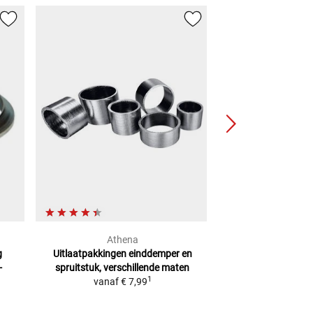
Athena
Silent 
g
Uitlaatpakkingen einddemper
en
Uitlaat-Hitteb
-
spruitstuk, verschillende maten
Edit
1
vanaf
€ 7,99
€ 49,
(
1 M
=
€ 