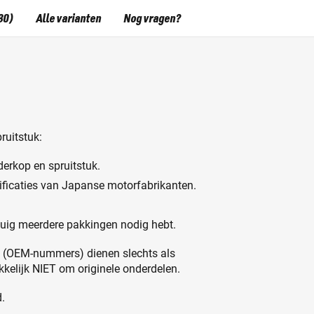
30)
Alle varianten
Nog vragen?
ruitstuk:
erkop en spruitstuk.
ificaties van Japanse motorfabrikanten.
rtuig meerdere pakkingen nodig hebt.
n (OEM-nummers) dienen slechts als
ukkelijk NIET om originele onderdelen.
.