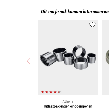
Honda SH 150I (SH150I/26)
Honda CB 125 F (JC94)
Dit zou je ook kunnen interesseren
Yamaha XVS 125 DRAG STAR (VE01)
Yamaha XV 250/S VIRAGO (3LS) (3LW)
Yamaha XV 125 VIRAGO (5AJ)
Honda ST 50 DAX (AB23)
Honda NSR 50 S (AC08)
Honda X8R-S/X (SZX50 S/X) (AF49)
Sym ALLO 125 (AJ12W)
Sym MEGALO 125 (AK12W-6)
Sym FIDDLE III 125 (AW12W-6)
Kymco NEW PEOPLE S 125I (EURO 4) (B4)
Honda SUPER CUB C125 ABS (EURO 5) (C125A)
Kymco NEXXON 50 (CK50Q-B)
Honda CRF 125 F 17/14 ZOLL (CRF125F/20)
Honda CB 125 F (EURO 5) (JC84)
Kymco CURIO 50 (CURIO-50)
Honda MSX 125 GROM (EURO 5) (JC92A)
Sym DD 50 (DD50)
Athena
Sym EURO MX 125 (EUROMX-125)
Uitlaatpakkingen einddemper
en