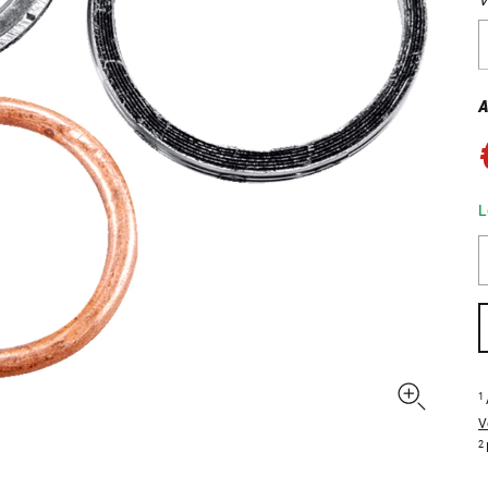
A
L
1
V
2