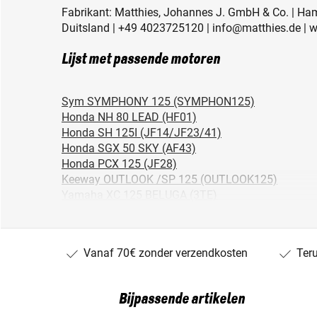
Fabrikant: Matthies, Johannes J. GmbH & Co. | Ha
Duitsland | +49 4023725120 | info@matthies.de | 
Lijst met passende motoren
Sym SYMPHONY 125 (SYMPHON125)
Honda NH 80 LEAD (HF01)
Honda SH 125I (JF14/JF23/41)
Honda SGX 50 SKY (AF43)
Honda PCX 125 (JF28)
Keeway OUTLOOK /SP 125 (OUTLOOK125)
Yamaha XC 125 BELUGA (3TE)
Peugeot ZENITH 50 (ZENITH-50)
Honda SH 150I (KF13)
Yamaha YFA 125 BREEZE (3FA)
Vanaf 70€ zonder verzendkosten
Ter
Honda CBF 125 (JC40)
Cagiva CITY 50 (CITY50)
Peugeot SQUAB 50 (S1A03)
Bijpassende artikelen
Honda SH 100 SCOOPY (HF08)