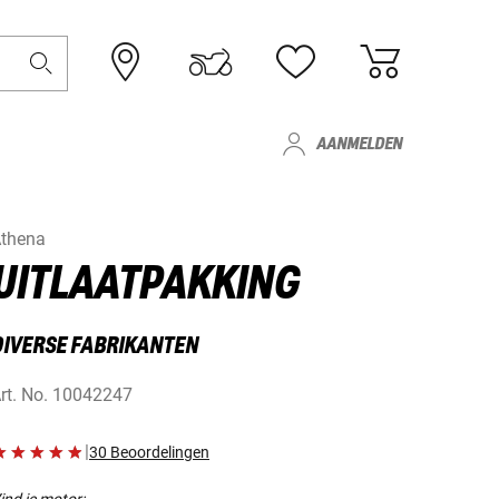
AANMELDEN
thena
UITLAATPAKKING
DIVERSE FABRIKANTEN
rt. No.
10042247
|
30 Beoordelingen
ind je motor: