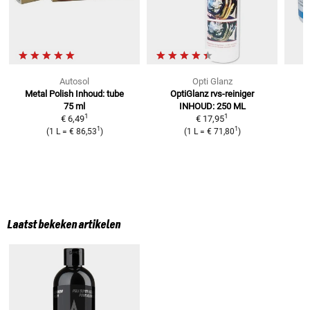
Autosol
Opti Glanz
Metal Polish
Inhoud: tube
OptiGlanz rvs-reiniger
P
75 ml
INHOUD: 250 ML
1
1
€ 6,49
€ 17,95
1
1
(
1 L
=
€ 86,53
)
(
1 L
=
€ 71,80
)
Laatst bekeken artikelen