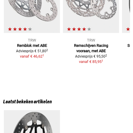
TRW
TRW
Remblok met ABE
Remschijven Racing
Sol
2
vooraan, met ABE
Adviesprijs
€ 51,80
1
2
vanaf
€ 46,62
Adviesprijs
€ 95,50
1
vanaf
€ 85,95
Laatst bekeken artikelen