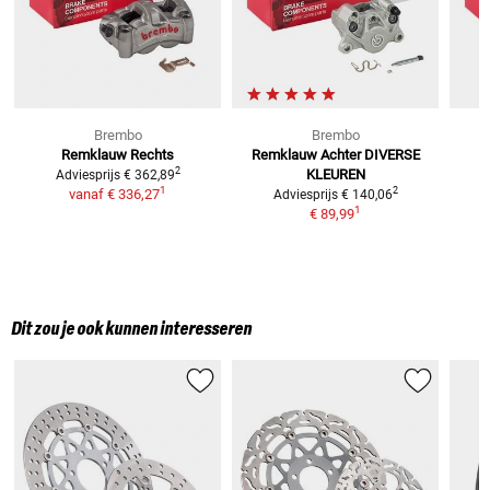
Brembo
Brembo
Remklauw Rechts
Remklauw Achter
DIVERSE
2
KLEUREN
Adviesprijs
€ 362,89
1
2
vanaf
€ 336,27
Adviesprijs
€ 140,06
1
€ 89,99
Dit zou je ook kunnen interesseren