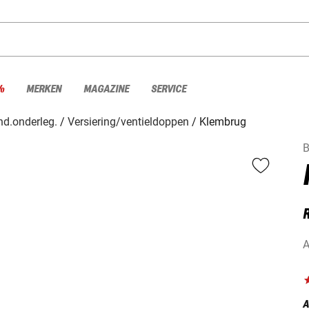
%
MERKEN
MAGAZINE
SERVICE
d.onderleg.
Versiering/ventieldoppen
Klembrug
B
A
A