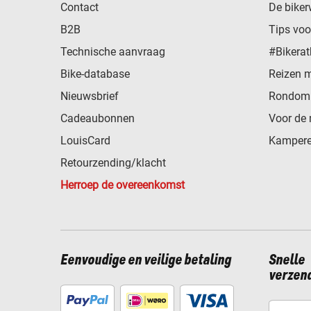
Contact
De biker
B2B
Tips vo
Technische aanvraag
#Bikerat
Bike-database
Reizen 
Nieuwsbrief
Rondom 
Cadeaubonnen
Voor de 
LouisCard
Kampere
Retourzending/klacht
Herroep de overeenkomst
Eenvoudige en veilige betaling
Snelle
verzen