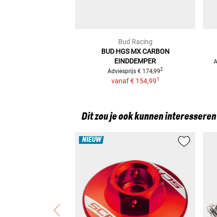
Bud Racing
BUD HGS MX CARBON
EINDDEMPER
A
2
Adviesprijs
€ 174,99
1
vanaf
€ 154,99
Dit zou je ook kunnen interesseren
NIEUW