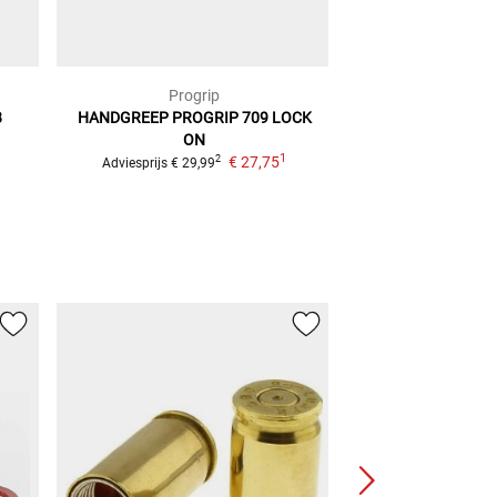
Progrip
Prog
8
HANDGREEP PROGRIP 709 LOCK
HANDGREEP P
ON
Adviesprijs
€ 29,
1
€ 27,75
2
Adviesprijs
€ 29,99