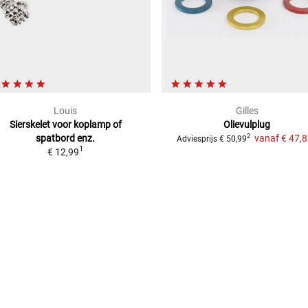
Louis
Gilles
Sierskelet voor koplamp
of
Olievulplug
spatbord enz.
vanaf
€ 47,
2
Adviesprijs
€ 50,99
1
€ 12,99