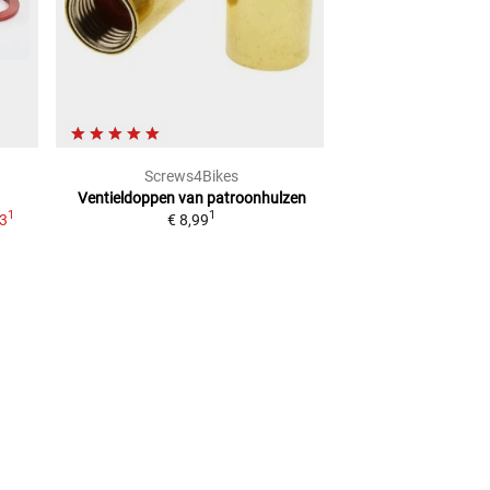
Screws4Bikes
Lou
Ventieldoppen van patroonhulzen
SIERADELAAR
A
1
1
83
€ 8,99
5,4CM,
€ 12,