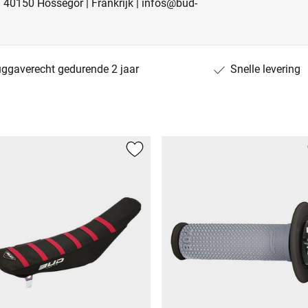
 40150 Hossegor | Frankrijk | infos@bud-
uggaverecht gedurende 2 jaar
Snelle levering