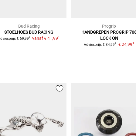
Bud Racing
Progrip
STOELHOES BUD RACING
HANDGREPEN PROGRIP 70
1
vanaf
€ 41,99
LOCK ON
2
dviesprijs
€ 69,99
1
€ 24,99
2
Adviesprijs
€ 34,99