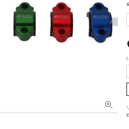
L
1
V