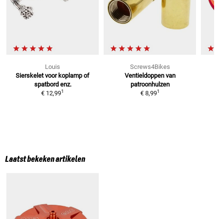
Louis
Screws4Bikes
Sierskelet voor koplamp
of
Ventieldoppen van
spatbord enz.
patroonhulzen
1
1
€ 12,99
€ 8,99
Laatst bekeken artikelen