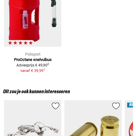
Polisport
ProOctane snelvulbus
2
Adviesprijs
€ 49,90
1
vanaf
€ 39,99
Dit zou je ook kunnen interesseren
NI