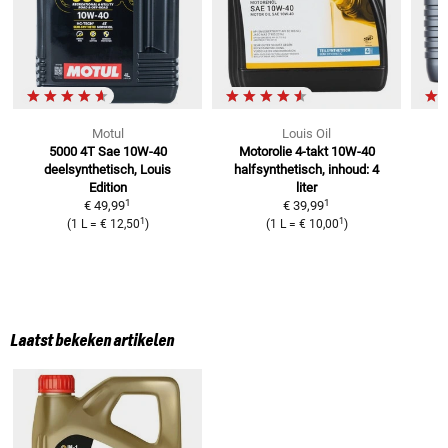
Motul
Louis Oil
5000 4T Sae 10W-40
Motorolie 4-takt 10W-40
M
deelsynthetisch, Louis
halfsynthetisch, inhoud: 4
L
Edition
liter
1
1
€ 49,99
€ 39,99
1
1
(
1 L
=
€ 12,50
)
(
1 L
=
€ 10,00
)
Laatst bekeken artikelen