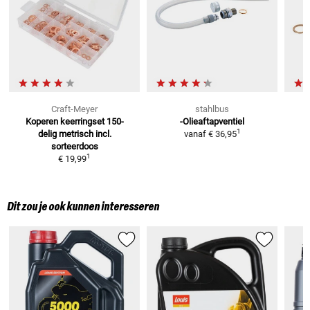
Craft-Meyer
stahlbus
Koperen keerringset 150-
-Olieaftapventiel
M
1
delig metrisch
incl.
vanaf
€ 36,95
sorteerdoos
1
€ 19,99
Dit zou je ook kunnen interesseren