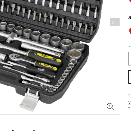
A
L
1
V
2