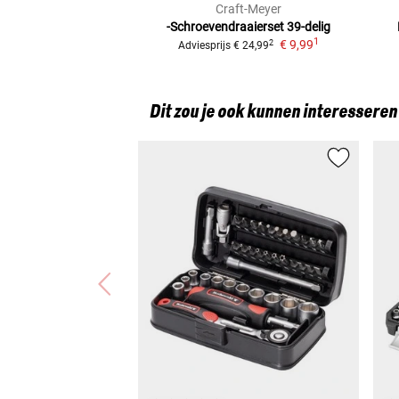
Craft-Meyer
-Schroevendraaierset
39-delig
1
€ 9,99
2
Adviesprijs
€ 24,99
Dit zou je ook kunnen interesseren