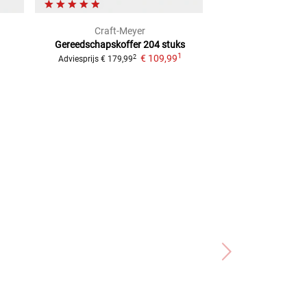
Craft-Meyer
Rothe
Gereedschapskoffer 204 stuks
Dopsleutelset 180
1
1
€ 109,99
2
Adviesprijs
€ 179,99
Adviesprijs
€ 199,