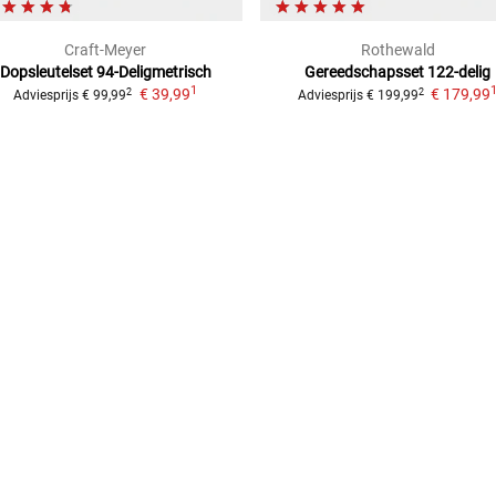
Craft-Meyer
Rothewald
Dopsleutelset 94-Deligmetrisch
Gereedschapsset 122-delig
1
€ 39,99
€ 179,99
2
2
Adviesprijs
€ 99,99
Adviesprijs
€ 199,99