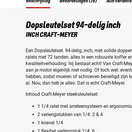
Beschrijving
Beoordelingen (78)
Alle variante
Dopsleutelset 94-delig inch
INCH CRAFT-MEYER
Een Dopsleutelset. 94-delig, inch, met solide dopp
ratels met 72 tanden, alles in een robuuste koffer e
kwaliteitverhouding: hij bestaat echt! Van Craft-M
aan je motor eigenlijk niet nodig. Of toch wel: eve
hebben, zodat moeren of schroeven beveiligd zijn 
al. Nou, dan heb je alles. Dat is echt Craft-Meyer.
Inhoud Craft-Meyer steeksleutelset:
1 1/4 ratel met arreteersysteem en ergonomis
2 verlengstukken van 1/4: 2 & 4
1 knevel 1/4
1 flexibel verlengstuk 1/4: 6