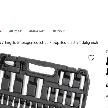
%
MERKEN
MAGAZINE
SERVICE
p
Engels & torxgereedschap
Dopsleutelset 94-delig inch
C
A