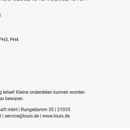
4
: PH3, PH4
 letsel! Kleine onderdelen kunnen worden
aar bewaren.
schaft mbH | Rungedamm 35 | 21035
0 | service@louis.de | www.louis.de