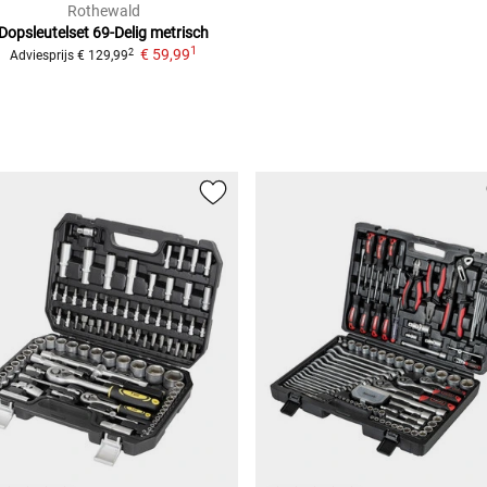
Rothewald
Dopsleutelset 69-Delig
metrisch
1
€ 59,99
2
Adviesprijs
€ 129,99