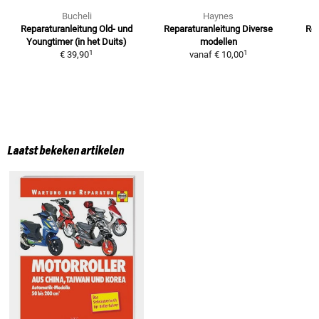
Bucheli
Haynes
Reparaturanleitung
Old- und
Reparaturanleitung
Diverse
Re
Youngtimer (in het Duits)
modellen
1
1
€ 39,90
vanaf
€ 10,00
Laatst bekeken artikelen