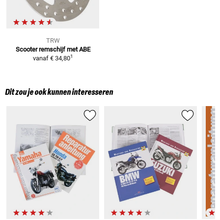
TRW
Scooter remschijf met ABE
1
vanaf
€ 34,80
Dit zou je ook kunnen interesseren