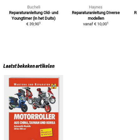
Bucheli
Haynes
Reparaturanleitung
Old- und
Reparaturanleitung
Diverse
Re
Youngtimer (in het Duits)
modellen
1
1
€ 39,90
vanaf
€ 10,00
Laatst bekeken artikelen