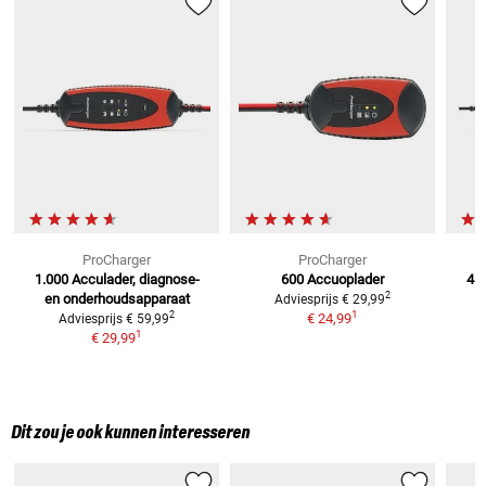
ProCharger
ProCharger
1.000 Acculader,
diagnose-
600 Accuoplader
4.0
2
en onderhoudsapparaat
e
Adviesprijs
€ 29,99
1
2
€ 24,99
Adviesprijs
€ 59,99
1
€ 29,99
Dit zou je ook kunnen interesseren