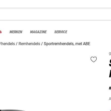
%
MERKEN
MAGAZINE
SERVICE
/hendels
Remhendels
Sportremhendels, met ABE
g
m
A