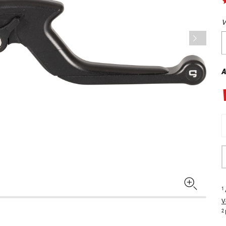
V
A
1
V
2