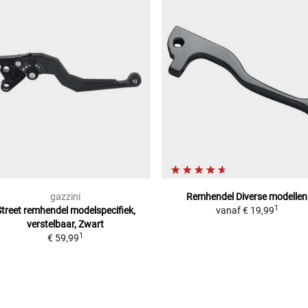
gazzini
Remhendel
Diverse modellen
1
Street remhendel
modelspecifiek,
vanaf
€ 19,99
verstelbaar, Zwart
1
€ 59,99