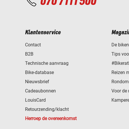
070 7111 500
Klantenservice
Magazi
Contact
De biker
B2B
Tips vo
Technische aanvraag
#Bikerat
Bike-database
Reizen 
Nieuwsbrief
Rondom 
Cadeaubonnen
Voor de 
LouisCard
Kampere
Retourzending/klacht
Herroep de overeenkomst