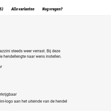
5)
Alle varianten
Nog vragen?
zini steeds weer verrast. Bij deze
e hendellengte naar wens instellen.
ar
krijgbaar
ni-logo aan het uiteinde van de hendel