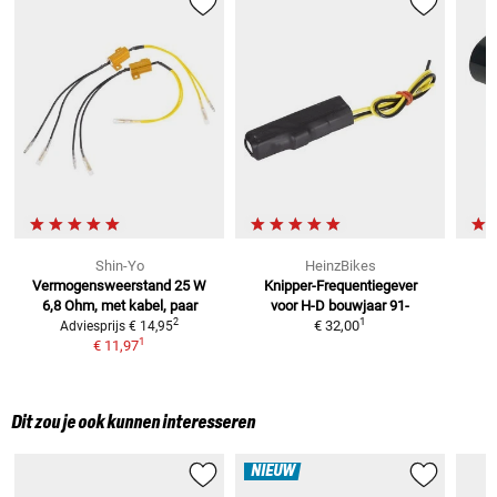
Shin-Yo
HeinzBikes
Vermogensweerstand 25 W
Knipper-Frequentiegever
6,8 Ohm, met kabel, paar
voor H-D bouwjaar 91-
1
2
€ 32,00
Adviesprijs
€ 14,95
1
€ 11,97
Dit zou je ook kunnen interesseren
NIEUW