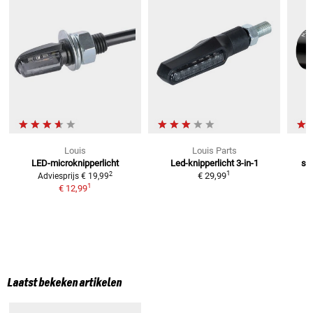
Louis
Louis Parts
LED-microknipperlicht
Led-knipperlicht 3-in-1
stu
1
2
€ 29,99
Adviesprijs
€ 19,99
1
€ 12,99
Laatst bekeken artikelen