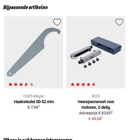
Bijpassende artikelen
Craft-Meyer
BGS
Haaksleutel
50-52 mm
Veerspannerset voor
1
€ 7,99
motoren, 2-delig.
2
Adviesprijs
€ 83,85
1
€ 43,68