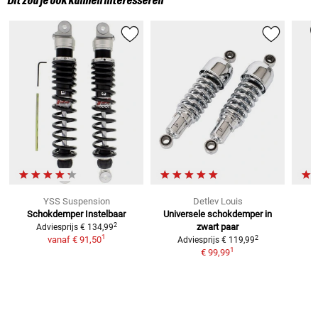
Dit zou je ook kunnen interesseren
YSS Suspension
Detlev Louis
Schokdemper
Instelbaar
Universele schokdemper in
Y
2
zwart
paar
Adviesprijs
€ 134,99
1
2
vanaf
€ 91,50
Adviesprijs
€ 119,99
1
€ 99,99