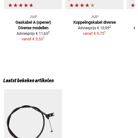
JMP
JMP
Gaskabel A (opener)
Koppelingskabel diverse
2
Diverse modellen
or
Adviesprijs
€ 10,99
1
2
vanaf
€ 9,75
Adviesprijs
€ 11,63
1
vanaf
€ 9,53
Laatst bekeken artikelen