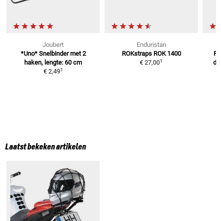
Joubert
Enduristan
*Uno* Snelbinder
met 2
ROKstraps ROK 1400
Ro
1
haken, lengte: 60 cm
€ 27,00
de
1
€ 2,49
Laatst bekeken artikelen