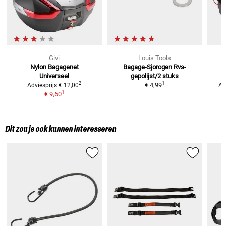
Givi
Louis Tools
Nylon Bagagenet
Bagage-Sjorogen
Rvs-
H
Universeel
gepolijst/2 stuks
v
1
2
€ 4,99
Adviesprijs
€ 12,00
Ad
1
€ 9,60
Dit zou je ook kunnen interesseren