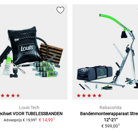
Louis Tech
Rabaconda
echset
VOOR TUBELESSBANDEN
Bandenmonteerapparaat Stre
1
€ 14,99
12"-21"
2
Adviesprijs
€ 19,99
1
€ 599,00