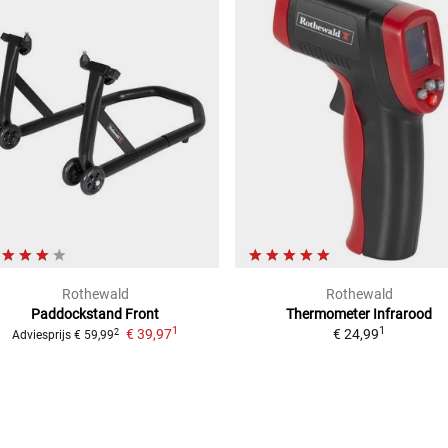
Rothewald
Rothewald
Paddockstand Front
Thermometer Infrarood
1
1
€ 39,97
€ 24,99
2
Adviesprijs
€ 59,99