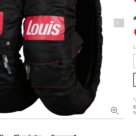
A
L
1
V
2