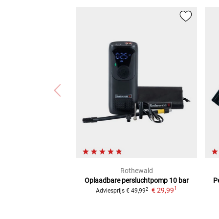
Rothewald
Oplaadbare persluchtpomp 10 bar
P
1
€ 29,99
2
Adviesprijs
€ 49,99