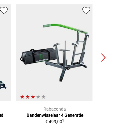
Rabaconda
sli
et
Bandenwisselaar 4 Generatie
-Noodreparatie
1
€ 499,00
tubeless
Adviesprijs
€ 9,