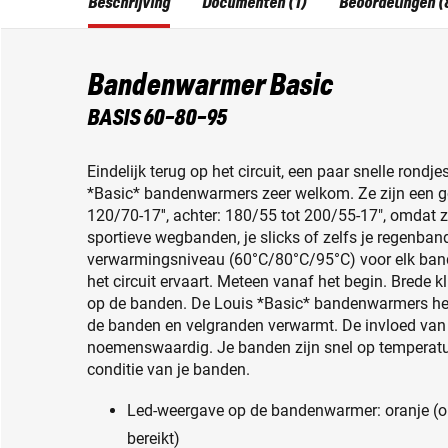
Beschrijving
Documenten (1)
Beoordelingen (
Bandenwarmer Basic
BASIS 60-80-95
Eindelijk terug op het circuit, een paar snelle rondje
*Basic* bandenwarmers zeer welkom. Ze zijn een 
120/70-17'', achter: 180/55 tot 200/55-17", omdat 
sportieve wegbanden, je slicks of zelfs je regenban
verwarmingsniveau (60°C/80°C/95°C) voor elk bande
het circuit ervaart. Meteen vanaf het begin. Brede k
op de banden. De Louis *Basic* bandenwarmers he
de banden en velgranden verwarmt. De invloed van 
noemenswaardig. Je banden zijn snel op temperatuu
conditie van je banden.
Led-weergave op de bandenwarmer: oranje (o
bereikt)