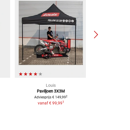
Louis
ProCha
Paviljoen 3X3M
Startboos
€ 149
2
Adviesprijs
€ 149,99
1
vanaf
€ 99,99