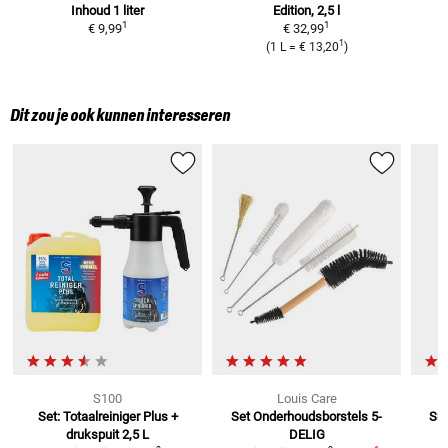
Inhoud 1 liter
Edition, 2,5 l
1
1
€ 9,99
€ 32,99
1
(
1 L
=
€ 13,20
)
Dit zou je ook kunnen interesseren
S100
Louis Care
Set: Totaalreiniger Plus +
Set Onderhoudsborstels
5-
Sne
drukspuit
2,5 L
DELIG