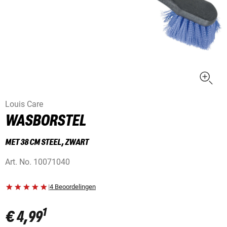
Louis Care
WASBORSTEL
MET 38 CM STEEL, ZWART
Art. No.
10071040
|
4 Beoordelingen
1
€ 4,99