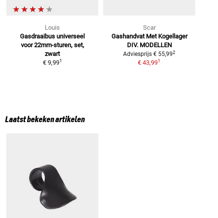
Louis
Scar
Gasdraaibus universeel
Gashandvat Met Kogellager
voor 22mm-sturen, set,
DIV. MODELLEN
2
zwart
Adviesprijs
€ 55,99
1
1
€ 9,99
€ 43,99
Laatst bekeken artikelen