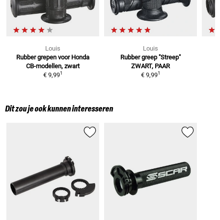
Louis
Louis
Rubber grepen
voor Honda
Rubber greep "Streep"
CB-modellen, zwart
ZWART, PAAR
1
1
€ 9,99
€ 9,99
Dit zou je ook kunnen interesseren