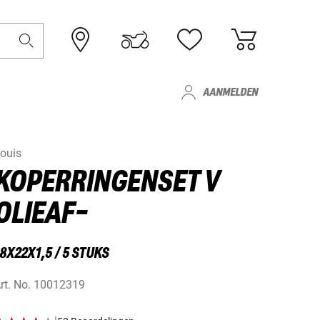
AANMELDEN
ouis
KOPERRINGENSET V
OLIEAF-
8X22X1,5 / 5 STUKS
rt. No.
10012319