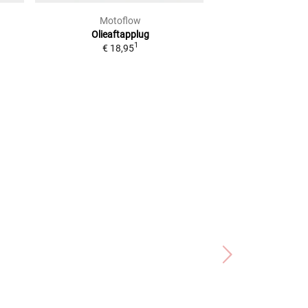
Motoflow
Sca
Olieaftapplug
MAGN. OLIEAF
1
€ 18,95
Adviesprijs
€ 18,