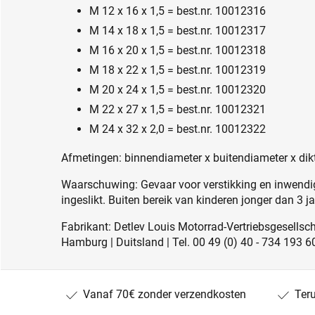
M 12 x 16 x 1,5 = best.nr. 10012316
M 14 x 18 x 1,5 = best.nr. 10012317
M 16 x 20 x 1,5 = best.nr. 10012318
M 18 x 22 x 1,5 = best.nr. 10012319
M 20 x 24 x 1,5 = best.nr. 10012320
M 22 x 27 x 1,5 = best.nr. 10012321
M 24 x 32 x 2,0 = best.nr. 10012322
Afmetingen: binnendiameter x buitendiameter x dik
Waarschuwing: Gevaar voor verstikking en inwendig
ingeslikt. Buiten bereik van kinderen jonger dan 3 j
Fabrikant: Detlev Louis Motorrad-Vertriebsgesell
Hamburg | Duitsland | Tel. 00 49 (0) 40 - 734 193 6
Vanaf 70€ zonder verzendkosten
Ter