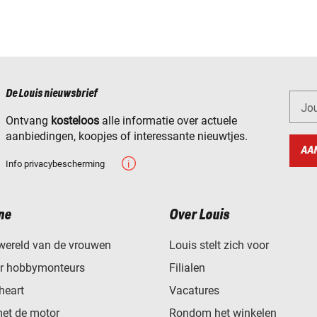
De Louis nieuwsbrief
Jo
Ontvang
kosteloos
alle informatie over actuele
aanbiedingen, koopjes of interessante nieuwtjes.
AA
Info privacybescherming
ne
Over Louis
wereld van de vrouwen
Louis stelt zich voor
or hobbymonteurs
Filialen
heart
Vacatures
met de motor
Rondom het winkelen