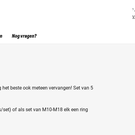
1
V
en
Nog vragen?
ing het beste ook meteen vervangen! Set van 5
s/set) of als set van M10-M18 elk een ring