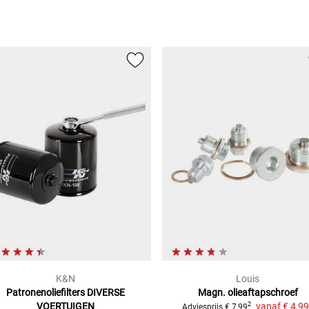
K&N
Louis
Patronenoliefilters
DIVERSE
Magn. olieaftapschroef
VOERTUIGEN
vanaf
€ 4,99
2
Adviesprijs
€ 7,99