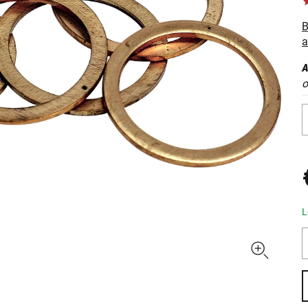
B
a
A
o
L