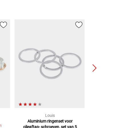
Louis
Mot
Aluminium ringenset voor
Motorolie 7100 4
1
olieaftap-
schroeven, set van 5
Liter
Synt