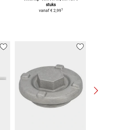
stuks
€ 89,
1
vanaf
€ 2,99
(
1 L
=
€ 
NIEUW