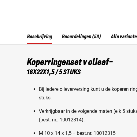
Beschrijving
Beoordelingen (53)
Alle variant
Koperringenset v olieaf-
18X22X1,5 / 5 STUKS
Bij iedere olieverversing kunt u de koperen r
stuks.
Verkrijgbaar in de volgende maten (elk 5 stuk
(best. nr.: 10012314):
M 10 x 14 x 1,5 = best.nr. 10012315