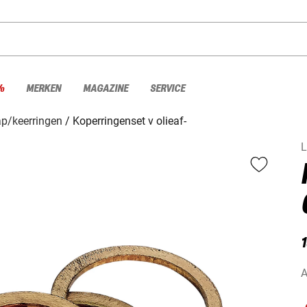
%
MERKEN
MAGAZINE
SERVICE
ap/keerringen
Koperringenset v olieaf-
L
1
A