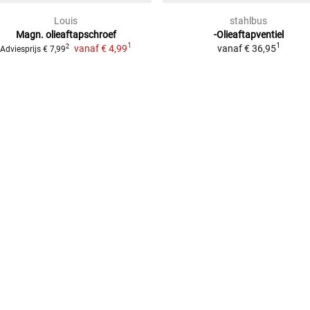
Louis
stahlbus
Magn. olieaftapschroef
-Olieaftapventiel
1
1
vanaf
€ 4,99
vanaf
€ 36,95
2
Adviesprijs
€ 7,99