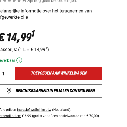
|
Er zijn nog geen beoordelingen.
elangrijke informatie over het terugnemen van
fgewerkte olie
1
€ 14,99
1
aseprijs:
(
1 L
=
€ 14,99
)
everbaar
TOEVOEGEN AAN WINKELWAGEN
BESCHIKBAARHEID IN FILIALEN CONTROLEREN
Alle prijzen
inclusief wettelijke btw
(Nederland).
erzendkosten:
€ 6,99 (gratis vanaf een bestelwaarde van € 70,00).