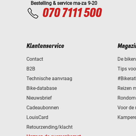
Bestelling & service ma-za 9-20
070 7111 500
Klantenservice
Magazi
Contact
De biker
B2B
Tips vo
Technische aanvraag
#Bikerat
Bike-database
Reizen 
Nieuwsbrief
Rondom 
Cadeaubonnen
Voor de 
LouisCard
Kampere
Retourzending/klacht