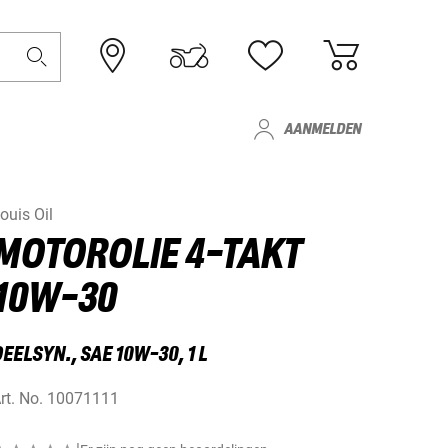
AANMELDEN
ouis Oil
MOTOROLIE 4-TAKT
10W-30
EELSYN., SAE 10W-30, 1 L
rt. No.
10071111