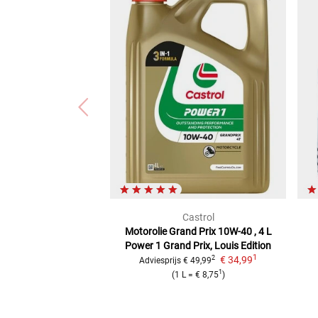
Castrol
Motorolie Grand Prix 10W-40 , 4 L
Power 1 Grand Prix, Louis Edition
1
€ 34,99
2
Adviesprijs
€ 49,99
1
(
1 L
=
€ 8,75
)