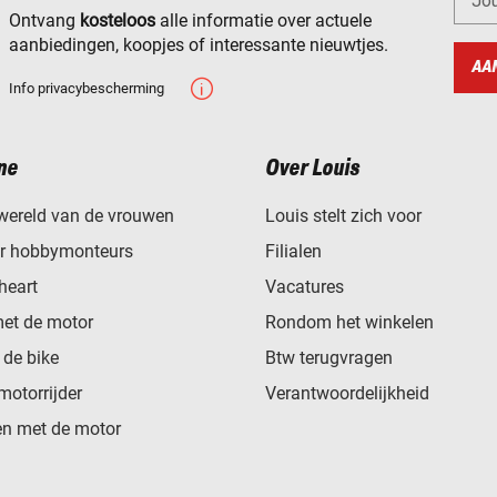
Jo
Ontvang
kosteloos
alle informatie over actuele
aanbiedingen, koopjes of interessante nieuwtjes.
AA
Info privacybescherming
ne
Over Louis
wereld van de vrouwen
Louis stelt zich voor
or hobbymonteurs
Filialen
heart
Vacatures
met de motor
Rondom het winkelen
de bike
Btw terugvragen
motorrijder
Verantwoordelijkheid
n met de motor