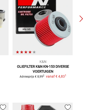
K&N
Pres
OLIEFILTER K&N KN-153
DIVERSE
Multifunctionele ba
VOERTUIGEN
zuurbes
1
vanaf
€ 4,83
2
Adviesprijs
€ 8,99
Adviesprijs
€ 9,