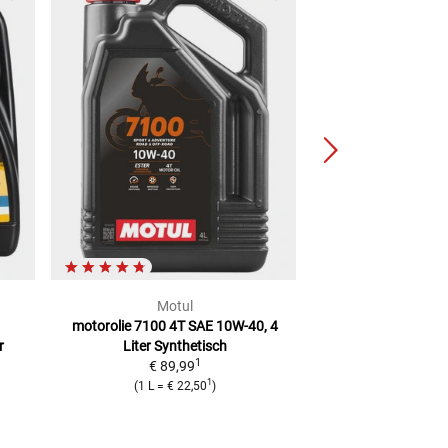
Motul
LIQUI 
motorolie 7100 4T SAE 10W-40, 4
Motorolie 4-tak
r
Liter
Synthetisch
Edition
Synthese 
1
€ 89,99
lite
1
€ 49,
(
1 L
=
€ 22,50
)
(
1 L
=
€ 