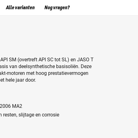
Alle varianten
Nog vragen?
 API SM (overtreft API SC tot SL) en JASO T
asis van deelsynthetische basisoliën. Deze
takt-motoren met hoog prestatievermogen
t hele jaar door.
3:2006 MA2
esten, slijtage en corrosie