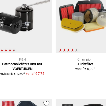
K&N
Champion
Patronenoliefilters
DIVERSE
-Luchtfilter
1
VOERTUIGEN
vanaf
€ 6,99
1
vanaf
€ 7,75
2
Adviesprijs
€ 12,99