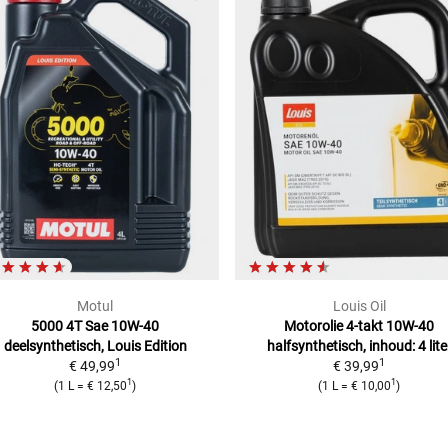
Motul
Louis Oil
5000 4T Sae 10W-40
Motorolie 4-takt 10W-40
deelsynthetisch, Louis Edition
halfsynthetisch, inhoud: 4 lite
1
1
€ 49,99
€ 39,99
1
1
(
1 L
=
€ 12,50
)
(
1 L
=
€ 10,00
)