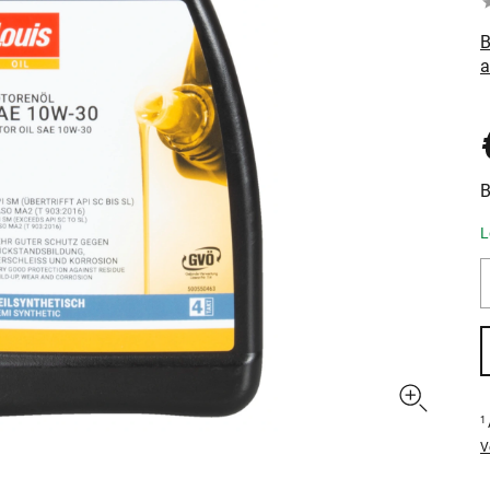
B
a
B
L
1
V