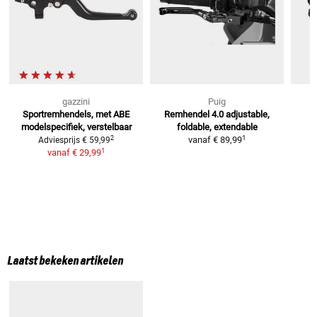
gazzini
Puig
Sportremhendels, met ABE
Remhendel 4.0
adjustable,
modelspecifiek, verstelbaar
foldable, extendable
1
2
vanaf
€ 89,99
Adviesprijs
€ 59,99
1
vanaf
€ 29,99
Laatst bekeken artikelen