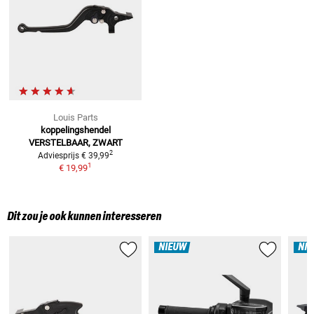
Louis Parts
koppelingshendel
VERSTELBAAR, ZWART
2
Adviesprijs
€ 39,99
1
€ 19,99
Dit zou je ook kunnen interesseren
NIEUW
NI