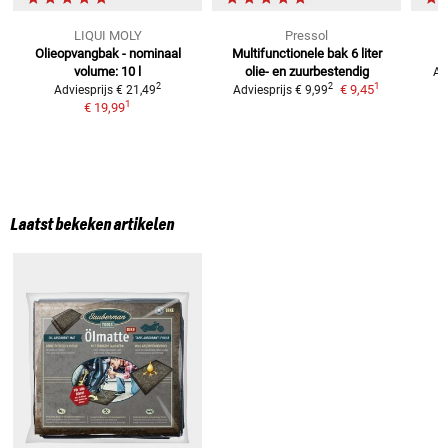
LIQUI MOLY
Pressol
Olieopvangbak - nominaal
Multifunctionele bak 6 liter
volume: 10 l
olie- en zuurbestendig
Ad
1
2
2
€ 9,45
Adviesprijs
€ 21,49
Adviesprijs
€ 9,99
1
€ 19,99
Laatst bekeken artikelen