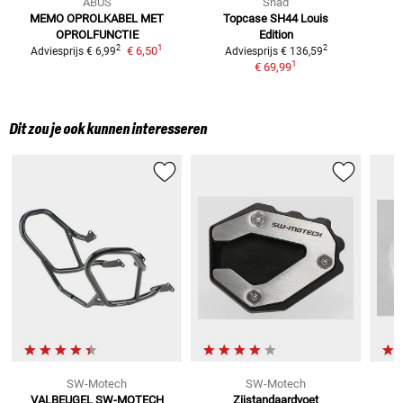
ABUS
Shad
MEMO OPROLKABEL MET
Topcase SH44 Louis
OPROLFUNCTIE
Edition
1
2
2
€ 6,50
Adviesprijs
€ 6,99
Adviesprijs
€ 136,59
1
€ 69,99
Dit zou je ook kunnen interesseren
SW-Motech
SW-Motech
VALBEUGEL SW-MOTECH
Zijstandaardvoet