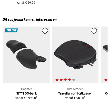
1
vanaf
€ 29,99
Dit zou je ook kunnen interesseren
NIEUW
Bagster
SW-Motech
SIT'N GO-bank
Traveller
comfortkussen
Com
1
1
vanaf
€ 399,00
vanaf
€ 90,00