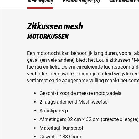
Beschrijving
Beoordelingen (8)
Alle varianten
Zitkussen mesh
MOTORKUSSEN
Een motortocht kan behoorlijk lang duren, vooral als 
geval (en vele andere) biedt het Louis zitkussen *M
luchtig en licht. De vrij circulerende luchtstroom t
ventilatie. Regenwater kan ongehinderd wegvloeien
verdampt en de aangename vulling maakt het comfo
Geschikt voor de meeste motorzadels
2-laags ademend Mesh-weefsel
Antislipgreep
Afmetingen: 32 cm x 32 cm (breedte x lengte)
Materiaal: kunststof
Gewicht: 138 Gram