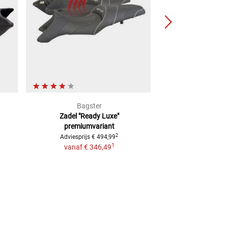
Bagster
Moto1
Zadel "Ready Luxe"
Gelku
premiumvariant
€ 49,
2
Adviesprijs
€ 494,99
1
vanaf
€ 346,49