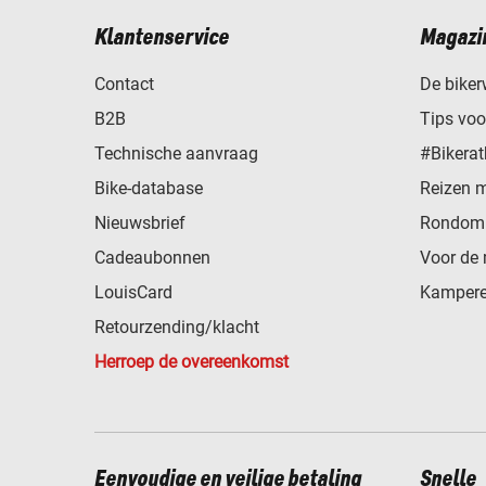
Klantenservice
Magazi
Contact
De biker
B2B
Tips vo
Technische aanvraag
#Bikerat
Bike-database
Reizen 
Nieuwsbrief
Rondom 
Cadeaubonnen
Voor de 
LouisCard
Kampere
Retourzending/klacht
Herroep de overeenkomst
Eenvoudige en veilige betaling
Snelle