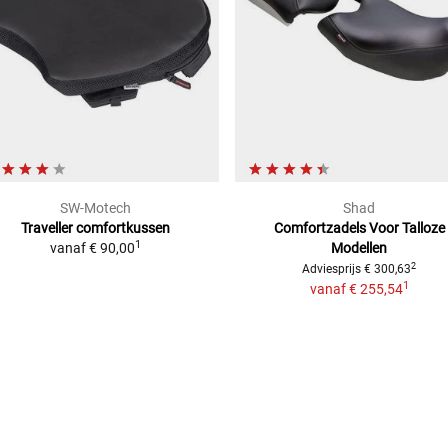
SW-Motech
Shad
Traveller
comfortkussen
Comfortzadels Voor Talloze
1
vanaf
€ 90,00
Modellen
2
Adviesprijs
€ 300,63
1
vanaf
€ 255,54