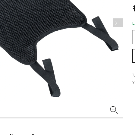
L
1
V