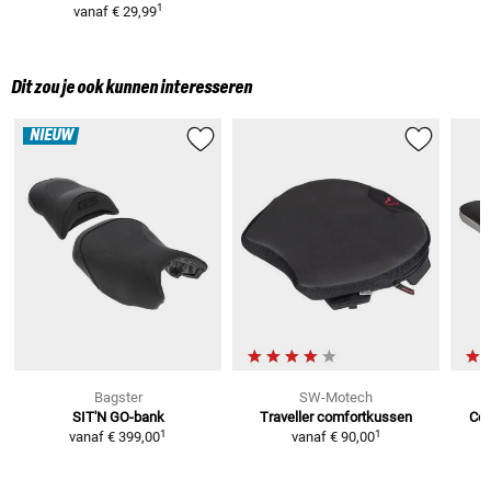
1
vanaf
€ 29,99
Dit zou je ook kunnen interesseren
NIEUW
Bagster
SW-Motech
SIT'N GO-bank
Traveller
comfortkussen
Com
1
1
vanaf
€ 399,00
vanaf
€ 90,00