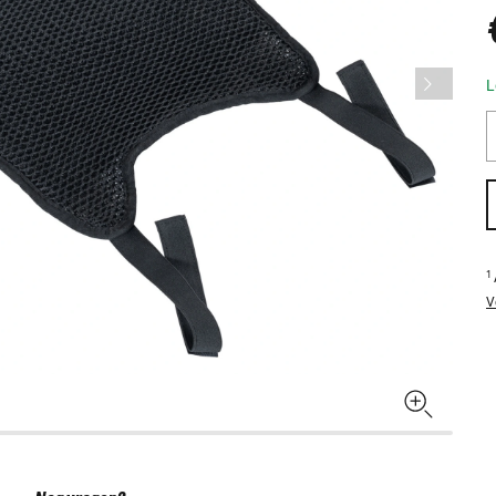
L
1
V