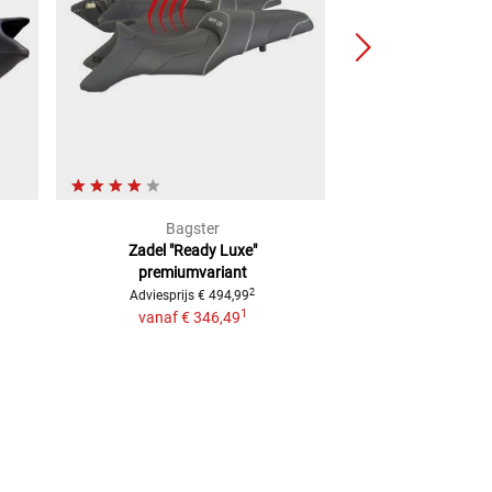
Bagster
Moto1
Zadel "Ready Luxe"
Gelku
premiumvariant
€ 49,
2
Adviesprijs
€ 494,99
1
vanaf
€ 346,49