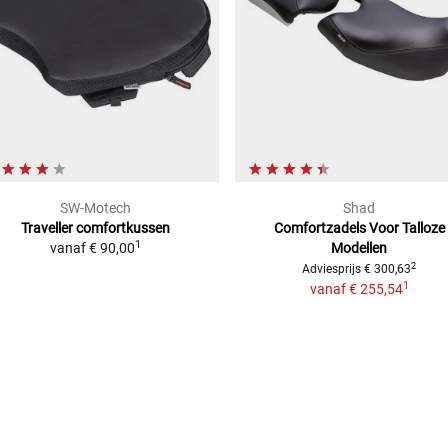
SW-Motech
Shad
Traveller
comfortkussen
Comfortzadels Voor Talloze
1
vanaf
€ 90,00
Modellen
2
Adviesprijs
€ 300,63
1
vanaf
€ 255,54