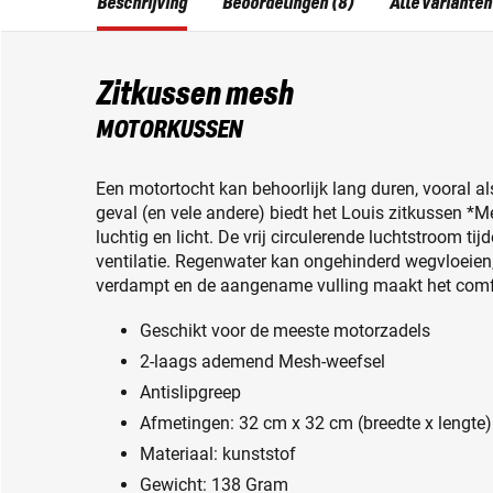
Beschrijving
Beoordelingen (8)
Alle varianten
Zitkussen mesh
MOTORKUSSEN
Een motortocht kan behoorlijk lang duren, vooral als 
geval (en vele andere) biedt het Louis zitkussen *M
luchtig en licht. De vrij circulerende luchtstroom t
ventilatie. Regenwater kan ongehinderd wegvloeien
verdampt en de aangename vulling maakt het comfo
Geschikt voor de meeste motorzadels
2-laags ademend Mesh-weefsel
Antislipgreep
Afmetingen: 32 cm x 32 cm (breedte x lengte)
Materiaal: kunststof
Gewicht: 138 Gram