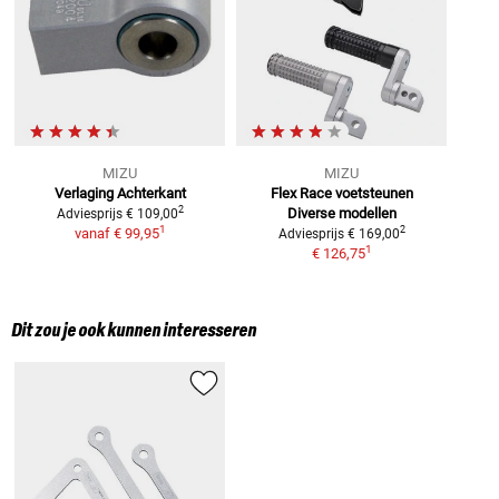
MIZU
MIZU
Verlaging Achterkant
Flex Race voetsteunen
2
Diverse modellen
Adviesprijs
€ 109,00
1
2
vanaf
€ 99,95
Adviesprijs
€ 169,00
1
€ 126,75
Dit zou je ook kunnen interesseren