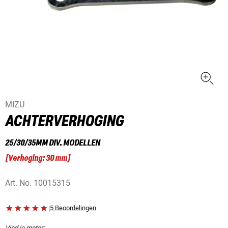
MIZU
ACHTERVERHOGING
25/30/35MM DIV. MODELLEN
[
Verhoging: 30 mm
]
Art. No.
10015315
|
5 Beoordelingen
Vind je motor: