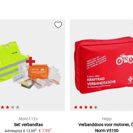
Moto112+
Hepp
Set: verbandtas
Verbanddoos voor motoren, Ö
1
€ 7,99
Norm V5100
3
Adviesprijs
€ 12,98