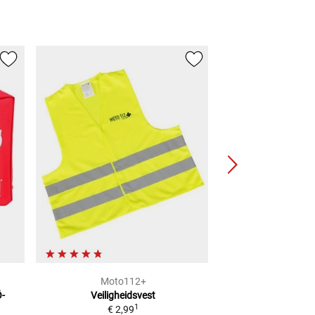
Moto112+
BÜS
-
Veiligheidsvest
Veilighe
1
€ 2,99
2
Adviesprijs
€ 29,95