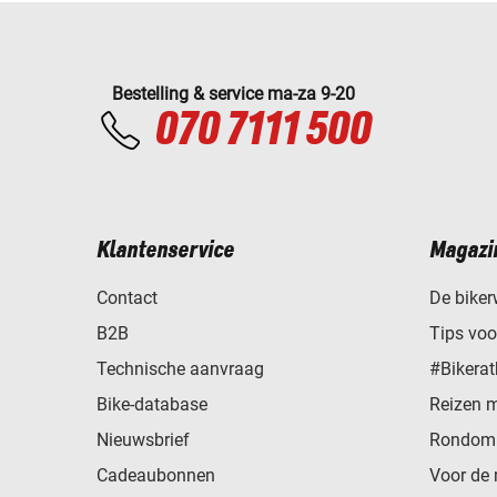
Bestelling & service ma-za 9-20
070 7111 500
Klantenservice
Magazi
Contact
De biker
B2B
Tips vo
Technische aanvraag
#Bikerat
Bike-database
Reizen 
Nieuwsbrief
Rondom 
Cadeaubonnen
Voor de 