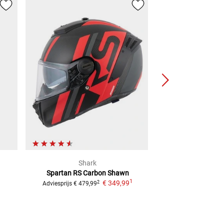
Shark
Hep
Spartan RS Carbon Shawn
Verbandtas
1
€ 349,99
€ 9,
2
Adviesprijs
€ 479,99