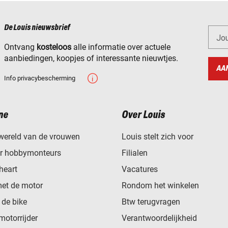
De Louis nieuwsbrief
Jo
Ontvang
kosteloos
alle informatie over actuele
aanbiedingen, koopjes of interessante nieuwtjes.
AA
Info privacybescherming
ne
Over Louis
wereld van de vrouwen
Louis stelt zich voor
or hobbymonteurs
Filialen
heart
Vacatures
met de motor
Rondom het winkelen
de bike
Btw terugvragen
motorrijder
Verantwoordelijkheid