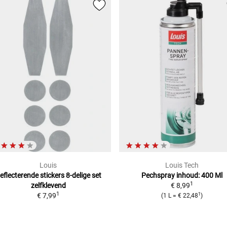
Louis
Louis Tech
eflecterende stickers 8-delige set
Pechspray inhoud: 400 Ml
1
zelfklevend
€ 8,99
1
1
€ 7,99
(
1 L
=
€ 22,48
)