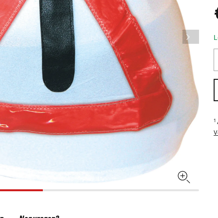
L
1
V