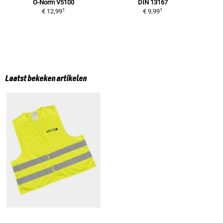
Ö-Norm V5100
DIN 13167
1
1
€ 12,99
€ 9,99
Laatst bekeken artikelen