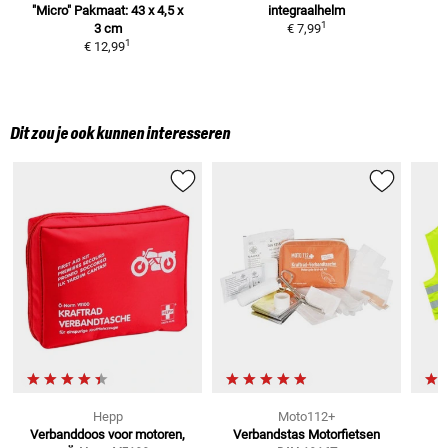
"Micro"
Pakmaat: 43 x 4,5 x
integraalhelm
1
3 cm
€ 7,99
1
€ 12,99
Dit zou je ook kunnen interesseren
Hepp
Moto112+
Verbanddoos voor motoren,
Verbandstas Motorfietsen