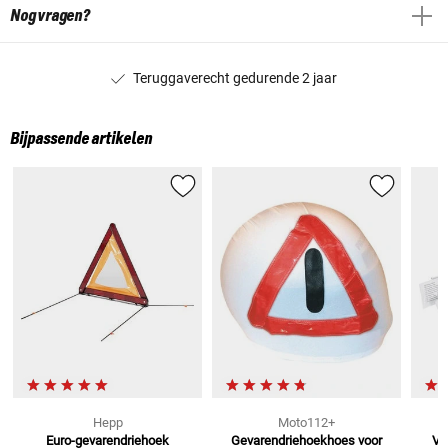
Nog vragen?
Teruggaverecht gedurende 2 jaar
Bijpassende artikelen
Hepp
Moto112+
Euro-gevarendriehoek
Gevarendriehoekhoes
voor
Ve