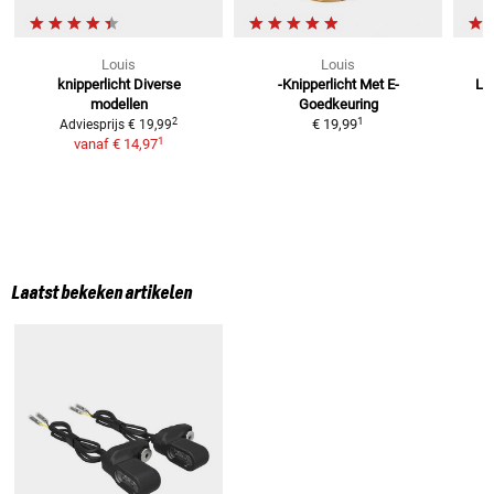
Louis
Louis
knipperlicht
Diverse
-Knipperlicht Met E-
Le
modellen
Goedkeuring
1
2
€ 19,99
Adviesprijs
€ 19,99
1
vanaf
€ 14,97
Laatst bekeken artikelen