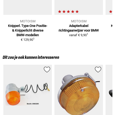
MOTOISM
MOTOISM
Knipperl. Type-One Positie-
Adapterkabel
Kn
&
Knipperlicht diverse
richtingaanwijzer voor BMW
1
BMW-modellen
vanaf
€ 9,90
1
€ 129,90
Dit zou je ook kunnen interesseren