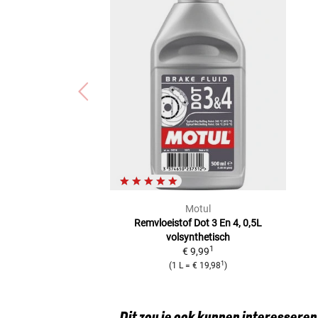
Motul
Remvloeistof Dot 3 En 4, 0,5L
volsynthetisch
1
€ 9,99
1
(
1 L
=
€ 19,98
)