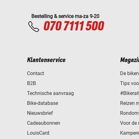
Bestelling & service ma-za 9-20
070 7111 500
Klantenservice
Magazi
Contact
De biker
B2B
Tips vo
Technische aanvraag
#Bikerat
Bike-database
Reizen 
Nieuwsbrief
Rondom 
Cadeaubonnen
Voor de 
LouisCard
Kampere