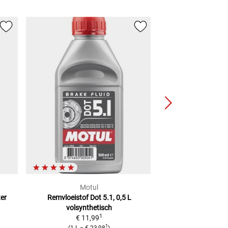
Motul
Cast
ter
Remvloeistof Dot 5.1, 0,5 L
Remvloeistof Do
volsynthetisch
€ 19,
1
€ 11,99
(
1 L
=
€ 
1
(
1 L
=
€ 23,98
)