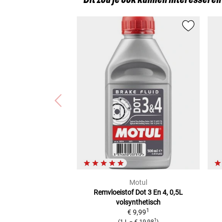
Dit zou je ook kunnen interesseren
Motul
Remvloeistof Dot 3 En 4, 0,5L
volsynthetisch
1
€ 9,99
1
(
1 L
=
€ 19,98
)