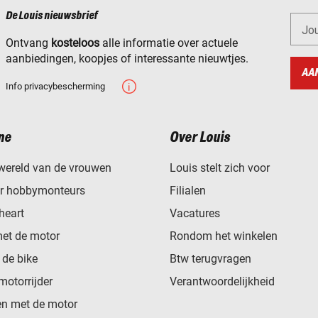
De Louis nieuwsbrief
Jo
Ontvang
kosteloos
alle informatie over actuele
aanbiedingen, koopjes of interessante nieuwtjes.
AA
Info privacybescherming
ne
Over Louis
wereld van de vrouwen
Louis stelt zich voor
or hobbymonteurs
Filialen
heart
Vacatures
met de motor
Rondom het winkelen
de bike
Btw terugvragen
motorrijder
Verantwoordelijkheid
n met de motor