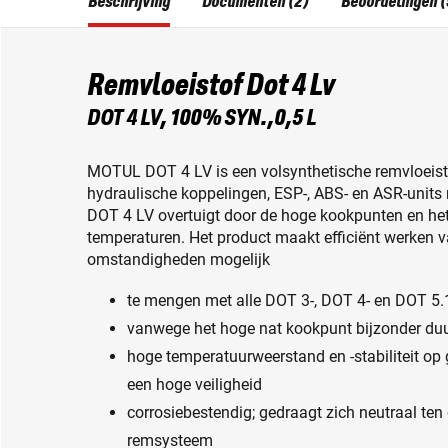
Beschrijving
Documenten (2)
Beoordelingen (
Remvloeistof Dot 4 Lv
DOT 4 LV, 100% SYN.,0,5 L
MOTUL DOT 4 LV is een volsynthetische remvloeist
hydraulische koppelingen, ESP-, ABS- en ASR-units
DOT 4 LV overtuigt door de hoge kookpunten en het
temperaturen. Het product maakt efficiënt werken
omstandigheden mogelijk
te mengen met alle DOT 3-, DOT 4- en DOT 5.
vanwege het hoge nat kookpunt bijzonder d
hoge temperatuurweerstand en -stabiliteit o
een hoge veiligheid
corrosiebestendig; gedraagt zich neutraal ten
remsysteem