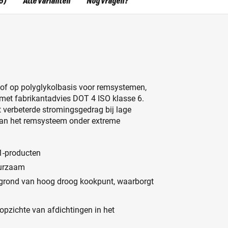
5)
Alle varianten
Nog vragen?
of op polyglykolbasis voor remsystemen,
 met fabrikantadvies DOT 4 ISO klasse 6.
 verbeterde stromingsgedrag bij lage
 van het remsysteem onder extreme
1-producten
uurzaam
p grond van hoog droog kookpunt, waarborgt
 opzichte van afdichtingen in het