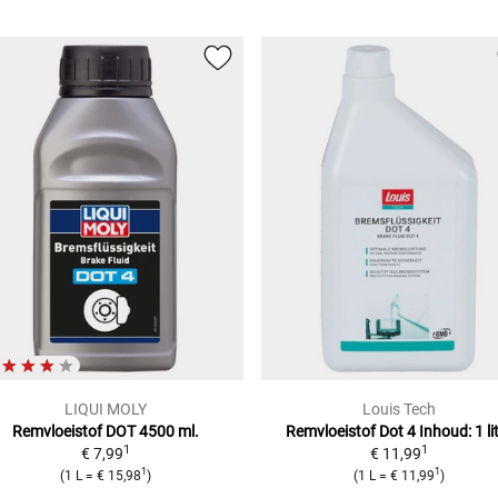
LIQUI MOLY
Louis Tech
Remvloeistof DOT 4500 ml.
Remvloeistof Dot 4
Inhoud: 1 li
1
1
€ 7,99
€ 11,99
1
1
(
1 L
=
€ 15,98
)
(
1 L
=
€ 11,99
)