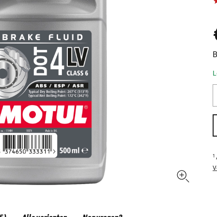
B
L
1
V