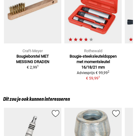
Craft-Meyer
Rothewald
Bougieborstel
MET
Bougie-steeksleuteldoppen
-
MESSING DRADEN
met
momentsleutel
1
€ 2,99
16/18/21 mm
2
Adviesprijs
€ 99,99
1
€ 59,99
Dit zou je ook kunnen interesseren