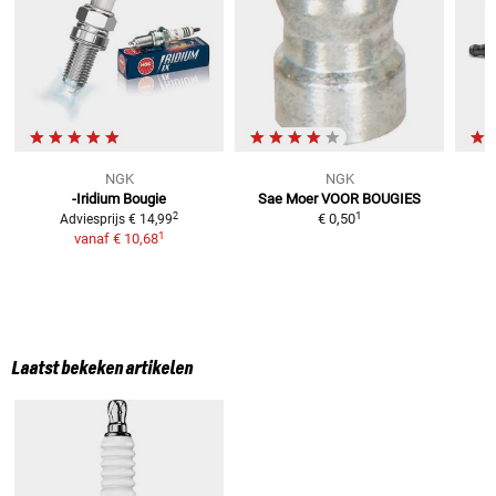
NGK
NGK
-Iridium Bougie
Sae Moer
VOOR BOUGIES
1
2
€ 0,50
Adviesprijs
€ 14,99
1
vanaf
€ 10,68
Laatst bekeken artikelen