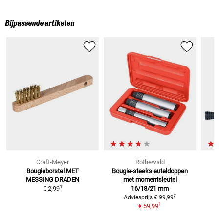
Bijpassende artikelen
Craft-Meyer
Rothewald
Bougieborstel
MET
Bougie-steeksleuteldoppen
-
MESSING DRADEN
met
momentsleutel
1
€ 2,99
16/18/21 mm
2
Adviesprijs
€ 99,99
1
€ 59,99