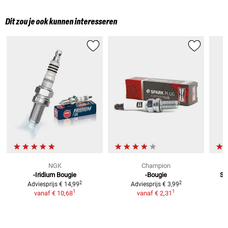
Dit zou je ook kunnen interesseren
NGK
Champion
-Iridium Bougie
-Bougie
Sa
2
2
Adviesprijs
€ 14,99
Adviesprijs
€ 3,99
1
1
vanaf
€ 10,68
vanaf
€ 2,31