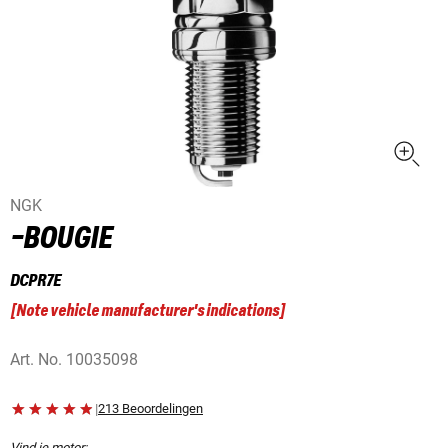
NGK
-BOUGIE
DCPR7E
[
Note vehicle manufacturer's indications
]
Art. No.
10035098
|
213 Beoordelingen
Vind je motor: