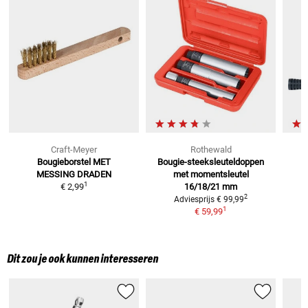
Craft-Meyer
Rothewald
Bougieborstel
MET
Bougie-steeksleuteldoppen
-
MESSING DRADEN
met
momentsleutel
1
€ 2,99
16/18/21 mm
2
Adviesprijs
€ 99,99
1
€ 59,99
Dit zou je ook kunnen interesseren