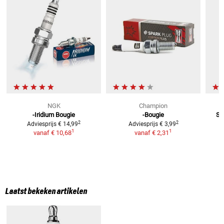
NGK
Champion
-Iridium Bougie
-Bougie
Sa
2
2
Adviesprijs
€ 14,99
Adviesprijs
€ 3,99
1
1
vanaf
€ 10,68
vanaf
€ 2,31
Laatst bekeken artikelen