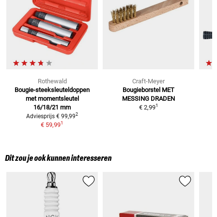
Rothewald
Craft-Meyer
Bougie-steeksleuteldoppen
Bougieborstel
MET
-
met
momentsleutel
MESSING DRADEN
1
16/18/21 mm
€ 2,99
2
Adviesprijs
€ 99,99
1
€ 59,99
Dit zou je ook kunnen interesseren