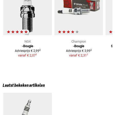
NGK
Champion
-Bougie
-Bougie
Sa
2
2
Adviesprijs
€ 2,99
Adviesprijs
€ 3,99
1
1
vanaf
€ 2,07
vanaf
€ 2,31
Laatst bekeken artikelen