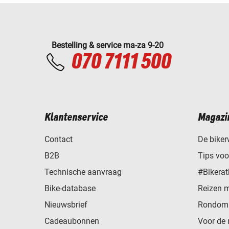
Bestelling & service ma-za 9-20
070 7111 500
Klantenservice
Magazi
Contact
De biker
B2B
Tips vo
Technische aanvraag
#Bikerat
Bike-database
Reizen 
Nieuwsbrief
Rondom 
Cadeaubonnen
Voor de 