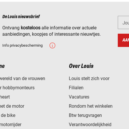
De Louis nieuwsbrief
Jo
Ontvang
kosteloos
alle informatie over actuele
aanbiedingen, koopjes of interessante nieuwtjes.
AA
Info privacybescherming
ne
Over Louis
wereld van de vrouwen
Louis stelt zich voor
or hobbymonteurs
Filialen
heart
Vacatures
met de motor
Rondom het winkelen
de bike
Btw terugvragen
motorrijder
Verantwoordelijkheid