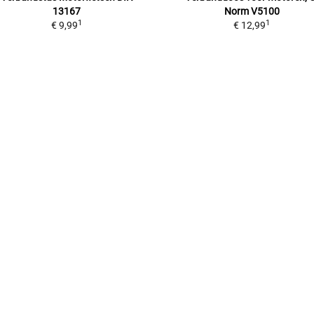
13167
Norm V5100
1
1
€ 9,99
€ 12,99