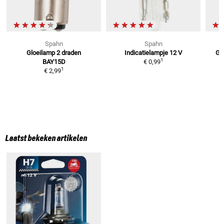
Spahn
Spahn
Gloeilamp 2 draden
Indicatielampje 12 V
Gl
1
BAY15D
€ 0,99
1
€ 2,99
Laatst bekeken artikelen