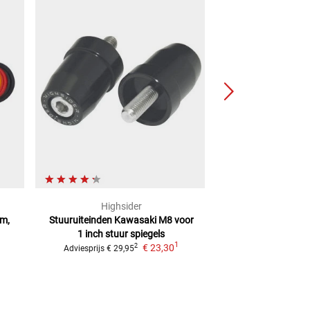
Highsider
gazz
um,
Stuuruiteinden Kawasaki M8
voor
Stuuruiteinden
3-
1 inch stuur spiegels
se
1
€ 23,30
2
Adviesprijs
€ 29,95
Adviesprijs
€ 29