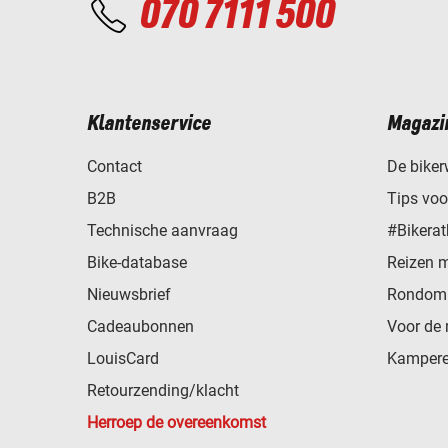
070 7111 500
Klantenservice
Magazi
Contact
De biker
B2B
Tips vo
Technische aanvraag
#Bikerat
Bike-database
Reizen 
Nieuwsbrief
Rondom 
Cadeaubonnen
Voor de 
LouisCard
Kampere
Retourzending/klacht
Herroep de overeenkomst