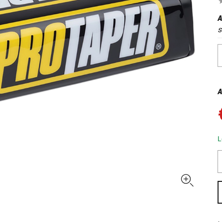
A
s
A
L