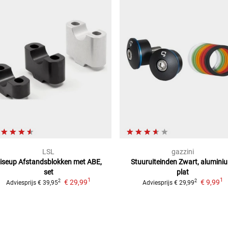
LSL
gazzini
iseup Afstandsblokken
met ABE,
Stuuruiteinden
Zwart, alumini
set
plat
1
1
€ 29,99
€ 9,99
2
2
Adviesprijs
€ 39,95
Adviesprijs
€ 29,99