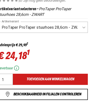
|
Er zijn nog geen beoordelingen.
ProTaper ProTaper
rtikelvariant selecteren
-
tuurhoes 28,6cm - ZWART
Artikelvariant
2
dviesprijs
€ 29,95
1
€ 24,18
everbaar
TOEVOEGEN AAN WINKELWAGEN
BESCHIKBAARHEID IN FILIALEN CONTROLEREN