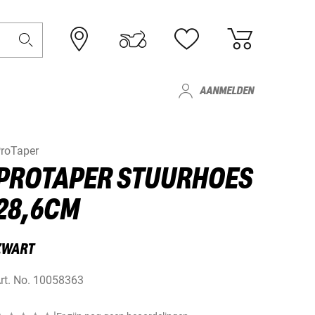
AANMELDEN
roTaper
PROTAPER STUURHOES
28,6CM
ZWART
rt. No.
10058363