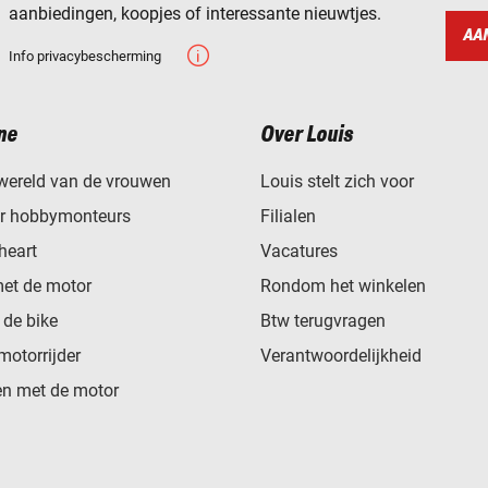
aanbiedingen, koopjes of interessante nieuwtjes.
AA
Info privacybescherming
ne
Over Louis
wereld van de vrouwen
Louis stelt zich voor
or hobbymonteurs
Filialen
heart
Vacatures
met de motor
Rondom het winkelen
de bike
Btw terugvragen
motorrijder
Verantwoordelijkheid
n met de motor