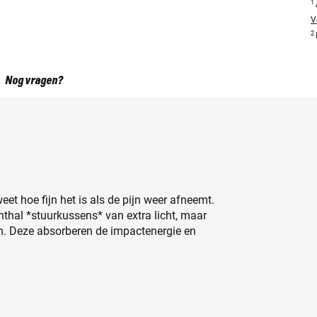
1
V
2
Nog vragen?
eet hoe fijn het is als de pijn weer afneemt.
thal *stuurkussens* van extra licht, maar
n. Deze absorberen de impactenergie en