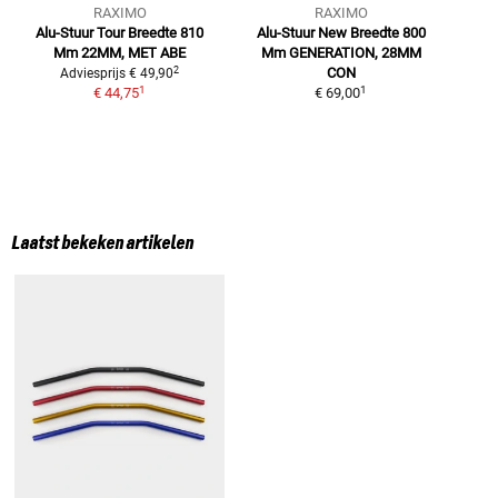
RAXIMO
RAXIMO
Alu-Stuur Tour Breedte 810
Alu-Stuur New Breedte 800
S
Mm
22MM, MET ABE
Mm
GENERATION, 28MM
a
2
CON
Adviesprijs
€ 49,90
1
1
€ 44,75
€ 69,00
Laatst bekeken artikelen