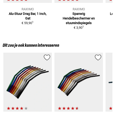
RAXIMO
RAXIMO
Alu-Stuur Drag Bar, 1 Inch,
Spanwig
Len
Gat
Hendelbeschermer
en
1
€ 59,90
stuureindspiegels
1
€ 3,90
Dit zou je ook kunnen interesseren