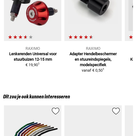
RAXIMO
RAXIMO
Lenkerenden Universal
voor
Adapter Hendelbeschermer
stuurbuizen 12-15 mm
en stuureindspiegels,
Kop
1
€ 19,90
modelspecifiek
1
vanaf
€ 0,50
Dit zou je ook kunnen interesseren