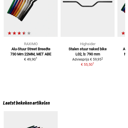
RAXIMO
Highsider
Alu-Stuur Street Breedte
Stalen stuur naked bike
Alu
730 Mm
22MM, MET ABE
L02, b: 790 mm
M
1
2
€ 49,90
Adviesprijs
€ 59,95
1
€ 55,50
Laatst bekeken artikelen