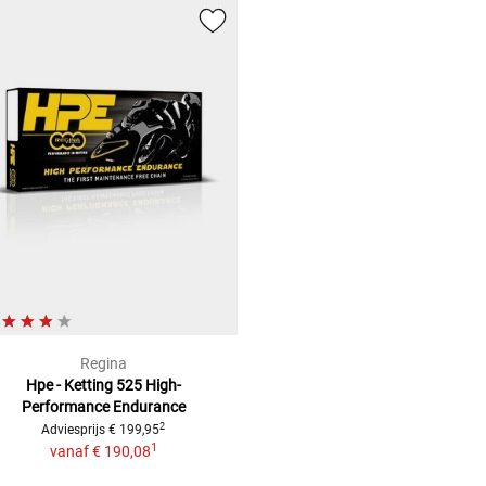
Regina
Hpe - Ketting 525
High-
Performance Endurance
2
Adviesprijs
€ 199,95
1
vanaf
€ 190,08