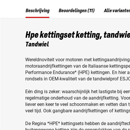
Beschrijving
Beoordelingen (11)
Alle variante
Hpe kettingset ketting, tandwie
Tandwiel
Wereldnoviteit voor motoren met kettingaandrijving:
motoraandrijfkettingen van de Italiaanse kettingspe
Performance Endurance* (HPE) kettingen. En hier al
rondsels in OEM-kwaliteit van de tandwielprof ESJ
Eén ding is zeker: waarschijnlijk het lastigste bij e
regelmatige onderhoud van de aandrijfketting. Voor
liever een keer te veel schoonmaken en vetten dan te 
veel tijd. Ook gangbare aandrijfkettingen of kettin
De Regina *HPE* kettingsets hebben de aandrijftech
buitengewone ketting zijn de oppervlakken van de r