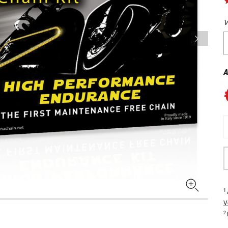
V
A
1
V
2