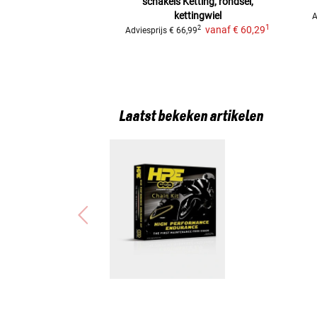
schakels
Ketting, rondsel,
kettingwiel
A
1
vanaf
€ 60,29
2
Adviesprijs
€ 66,99
Laatst bekeken artikelen