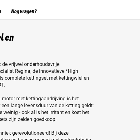
n
Nog vragen?
l en
 de vrijwel onderhoudsvrije
cialist Regina, de innovatieve *High
s complete kettingset met kettingwiel en
OT.
en motor met kettingaandrijving is het
 een lange levensduur van de ketting geldt:
weinig - ook al is het irritant en kost het
gsets zijn zelden goedkoop.
niek gerevolutioneerd! Bij deze
ollen en bussen gecoat met waterstofvrije