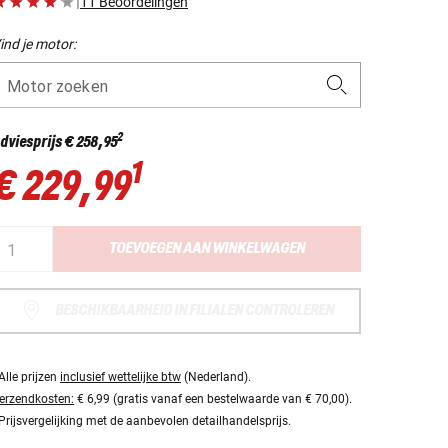
|
11 Beoordelingen
ind je motor:
Motor zoeken
2
dviesprijs
€ 258,95
1
€ 229,99
TOEVOEGEN AAN WINKELWAGEN
BESCHIKBAARHEID IN FILIALEN CONTROLEREN
Alle prijzen
inclusief wettelijke btw
(Nederland).
erzendkosten:
€ 6,99 (gratis vanaf een bestelwaarde van € 70,00).
Prijsvergelijking met de aanbevolen detailhandelsprijs.