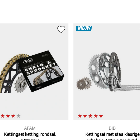
NIEUW
AFAM
DID
Kettingset
ketting, rondsel,
Kettingset met staalkleurige