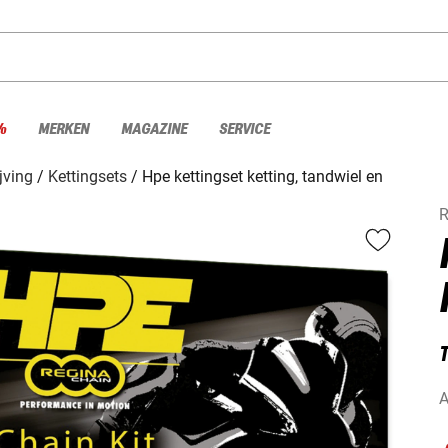
%
MERKEN
MAGAZINE
SERVICE
jving
Kettingsets
Hpe kettingset ketting, tandwiel en
R
A