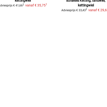
kettingwiel
schakels
Ketting, tandwiel,
1
vanaf
€ 35,75
kettingwiel
2
dviesprijs
€ 41,66
vanaf
€ 29,
2
Adviesprijs
€ 33,43