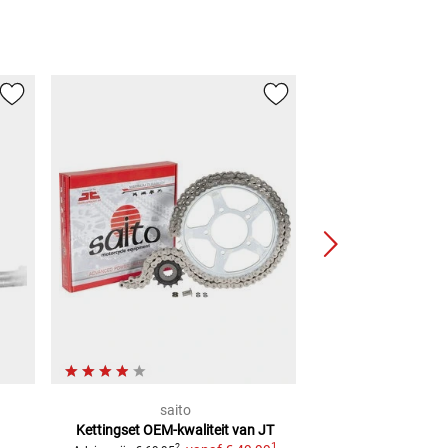
saito
RK Kette
Kettingset
OEM-kwaliteit van JT
RK kettingsets 
1
2