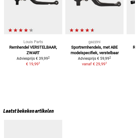
Louis Parts
gazzini
Remhendel
VERSTELBAAR,
Sportremhendels, met ABE
Re
ZWART
modelspecifiek, verstelbaar
2
2
Adviesprijs
€ 39,99
Adviesprijs
€ 59,99
1
1
€ 19,99
vanaf
€ 29,99
Laatst bekeken artikelen