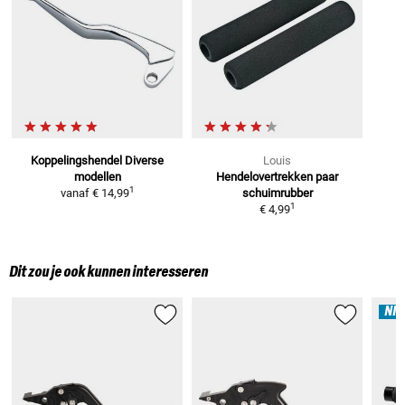
Koppelingshendel
Diverse
Louis
modellen
Hendelovertrekken paar
1
vanaf
€ 14,99
schuimrubber
1
€ 4,99
Dit zou je ook kunnen interesseren
NI