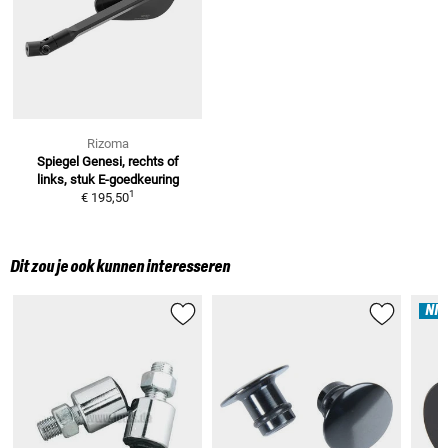
Rizoma
Spiegel Genesi, rechts of
links, stuk
E-goedkeuring
1
€ 195,50
Dit zou je ook kunnen interesseren
NI