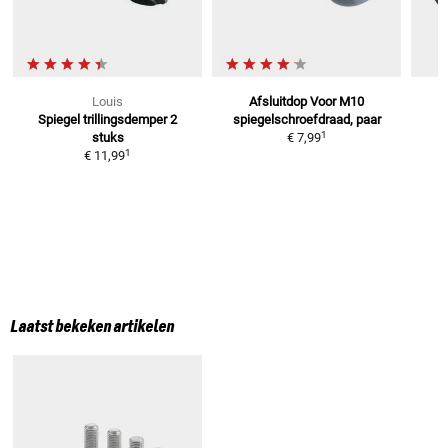
Louis
Afsluitdop
Voor M10
Spiegel trillingsdemper
2
spiegelschroefdraad, paar
1
stuks
€ 7,99
1
€ 11,99
Laatst bekeken artikelen