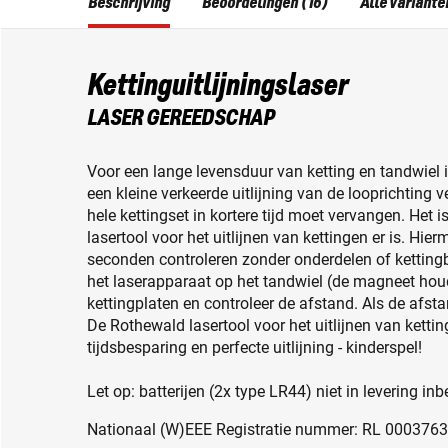
Beschrijving
Beoordelingen (16)
Alle variante
Kettinguitlijningslaser
LASER GEREEDSCHAP
Voor een lange levensduur van ketting en tandwiel i
een kleine verkeerde uitlijning van de looprichting 
hele kettingset in kortere tijd moet vervangen. Het
lasertool voor het uitlijnen van kettingen er is. Hier
seconden controleren zonder onderdelen of ketting
het laserapparaat op het tandwiel (de magneet houdt
kettingplaten en controleer de afstand. Als de afstand
De Rothewald lasertool voor het uitlijnen van ketti
tijdsbesparing en perfecte uitlijning - kinderspel!
Let op: batterijen (2x type LR44) niet in levering in
Nationaal (W)EEE Registratie nummer: RL 000376