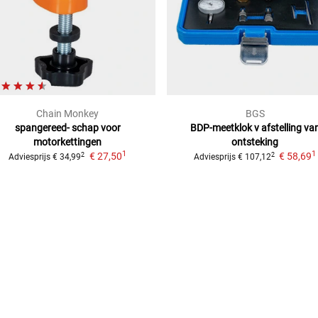
Chain Monkey
BGS
spangereed-
schap voor
BDP-meetklok v afstelling va
motorkettingen
ontsteking
1
1
€ 27,50
€ 58,69
2
2
Adviesprijs
€ 34,99
Adviesprijs
€ 107,12