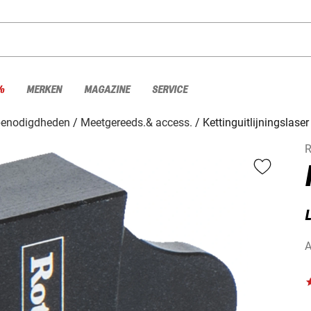
%
MERKEN
MAGAZINE
SERVICE
benodigdheden
Meetgereeds.& access.
Kettinguitlijningslaser
R
A