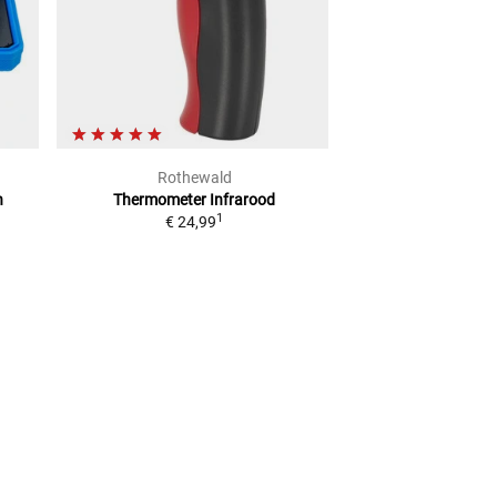
Rothewald
Rothe
n
Thermometer Infrarood
Digitale M
1
€ 24,99
Adviesprijs
€ 14,