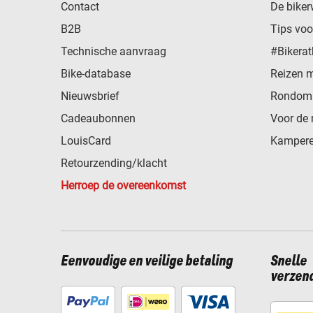
Contact
De biker
B2B
Tips vo
Technische aanvraag
#Bikerat
Bike-database
Reizen 
Nieuwsbrief
Rondom 
Cadeaubonnen
Voor de 
LouisCard
Kampere
Retourzending/klacht
Herroep de overeenkomst
Eenvoudige en veilige betaling
Snelle
verzen