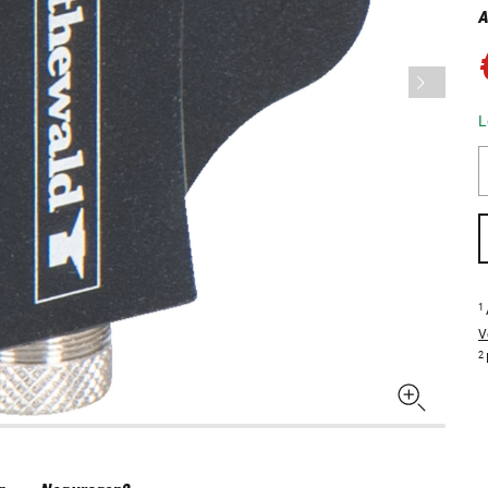
A
L
1
V
2